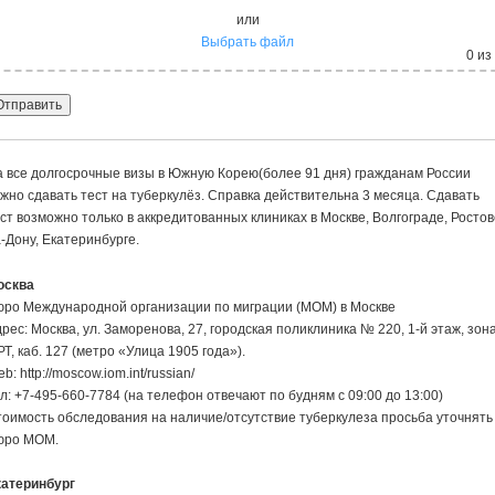
или
Выбрать файл
0
из
 все долгосрочные визы в Южную Корею(более 91 дня) гражданам России
жно сдавать тест на туберкулёз. Справка действительна 3 месяца. Сдавать
ст возможно только в аккредитованных клиниках в Москве, Волгограде, Ростов
-Дону, Екатеринбурге.
осква
юро Международной организации по миграции (МОМ) в Москве
рес: Москва, ул. Заморенова, 27, городская поликлиника № 220, 1-й этаж, зон
Т, каб. 127 (метро «Улица 1905 года»).
b: http://moscow.iom.int/russian/
л: +7-495-660-7784 (на телефон отвечают по будням с 09:00 до 13:00)
оимость обследования на наличие/отсутствие туберкулеза просьба уточнять
юро МОМ.
катеринбург