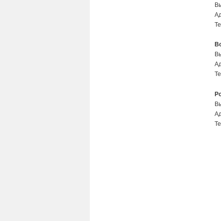
Вы
Ад
Те
В
В
Ад
Те
Р
Вы
Ад
Те