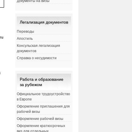
Документы на визы
Легализация документов
Переводы
ru
Апостиль
Консульская легализация
документов
Справка о несудимости
й
Работа и образование
за рубежом
Официальное трудоустройство
в Европе
Оформление приглашения для
рабочей визы
Оформление рабочей визы
Оформление краткосрочных
виз для отдельных