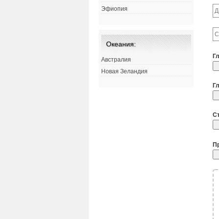
Эфиопия
Океания:
Г
Австралия
Новая Зеландия
Г
С
П