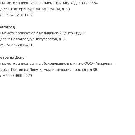
 можете записаться на прием в клинику «Здоровье 365»
рес: г. Екатеринбург, ул. Кузнечная, д. 83
л: +7-343-270-1717
олгоград
ы можете записаться в медицинский центр «ВДЦ»
рес: г. Волгоград, ул. Кутузовская, д. 3.
л: +7-8442-300-911
остов-на-Дону
 можете записаться на обследование в клинике ООО «Авиценна»
рес: г. Ростов-на-Дону, Коммунистический проспект, д.39.
л:+7-928-966-6029