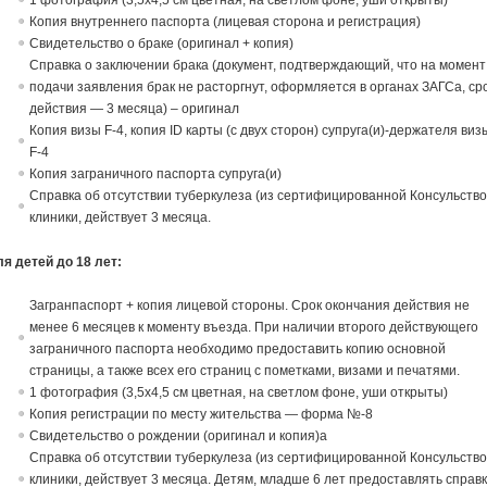
1 фотография (3,5х4,5 см цветная, на светлом фоне, уши открыты)
Копия внутреннего паспорта (лицевая сторона и регистрация)
Свидетельство о браке (оригинал + копия)
Справка о заключении брака (документ, подтверждающий, что на момент
подачи заявления брак не расторгнут, оформляется в органах ЗАГСа, ср
действия — 3 месяца) – оригинал
Копия визы F-4, копия ID карты (с двух сторон) супруга(и)-держателя виз
F-4
Копия заграничного паспорта супруга(и)
Справка об отсутствии туберкулеза (из сертифицированной Консульств
клиники, действует 3 месяца.
я детей до 18 лет:
Загранпаспорт + копия лицевой стороны. Срок окончания действия не
менее 6 месяцев к моменту въезда. При наличии второго действующего
заграничного паспорта необходимо предоставить копию основной
страницы, а также всех его страниц с пометками, визами и печатями.
1 фотография (3,5х4,5 см цветная, на светлом фоне, уши открыты)
Копия регистрации по месту жительства — форма №-8
Свидетельство о рождении (оригинал и копия)а
Справка об отсутствии туберкулеза (из сертифицированной Консульств
клиники, действует 3 месяца. Детям, младше 6 лет предоставлять справ