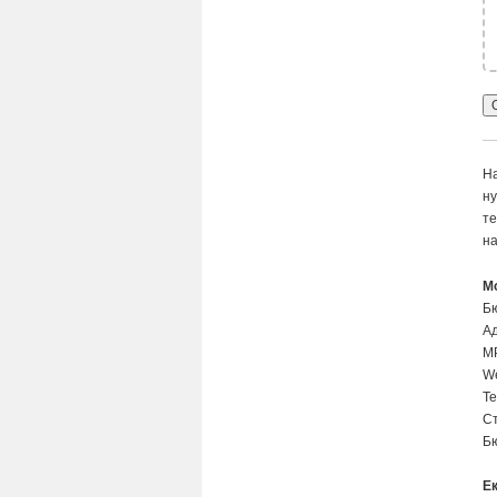
На
ну
те
на
М
Б
Ад
МР
We
Те
Ст
Б
Е