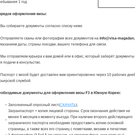
ебывания 1 год.
орядок оформления визы:
 Вы собираете документы согласно списку ниже.
 Отправляете сканы или фотографии всех документов на
info@visa-magadan.
указанием даты, страны поездки, вашего телефона для связи.
 Мы отправляем курьера к вам домой или в офис, который заберёт документы
я подачи в консульство.
 Паспорт с визой будет доставлен вам ориентировочно через 10 рабочих дне
рьерской службой.
еобходимые документы для оформления визы F3 в Южную Корею:
Заполненный опросный лист(
СКАЧАТЬ
),
Загранпаспорт + копия лицевой стороны. Срок окончания действия не
менее 6 месяцев к моменту въезда. При наличии второго действующего
заграничного паспорта необходимо предоставить копию основной
страницы, а также всех его страниц с пометками, визами и печатями.