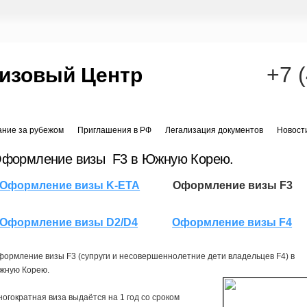
+7 
изовый Центр
ание за рубежом
Приглашения в РФ
Легализация документов
Новост
формление визы F3 в Южную Корею.
Оформление визы K-ETA
Оформление визы F3
Оформление визы D2/D4
Оформление визы F4
ормление визы F3 (супруги и несовершеннолетние дети владельцев F4) в
жную Корею.
огократная виза выдаётся на 1 год со сроком