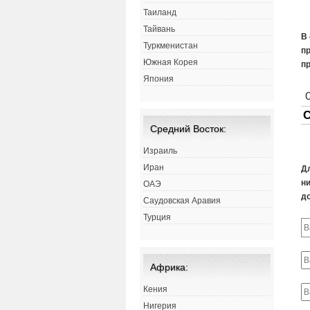
Таиланд
Тайвань
В 
Туркменистан
п
Южная Корея
п
Япония
Средний Восток:
Израиль
Иран
Д
ни
ОАЭ
д
Саудовская Аравия
Турция
Африка:
Кения
Нигерия