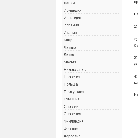
пр
Дания
Ирландия
П
Исландия
Испания
1)
Италия
2)
Кипр
с 
Латвия
Литва
3)
Мальта
дл
Нидерланды
4)
Норвегия
ку
Польша
Португалия
Н
Румыния
Словакия
Словения
Финляндия
Франция
Хорватия