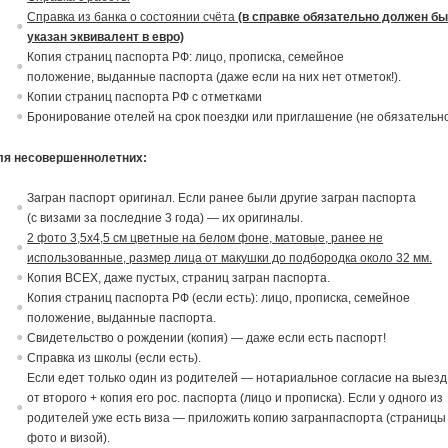
Справка из банка о состоянии счёта
(в справке обязательно должен бы
указан эквивалент в евро)
Копия страниц паспорта РФ: лицо, прописка, семейное
положение,
в
ыданные паспорта (даже если на них нет отметок!).
Копии страниц паспорта РФ с отметками
Бронирование отелей на срок поездки или приглашение (не обязательно
ля несовершеннолетних:
Загран паспорт ориги
на
л. Если ранее были другие загран паспорта
(с
в
изами за последние 3 года) — их ориги
на
лы.
2 фото 3,5х4,5 см цветные на белом фоне, матовые, ранее не
использованные, размер лица от макушки до подбородка около 32 мм.
Копия ВСЕХ, даже пустых, страниц загран паспорта.
Копия страниц паспорта РФ (если есть): лицо, прописка, семейное
положение,
в
ыданные паспорта.
Св
идетельст
в
о о рождении (копия) — даже если есть паспорт!
Спра
в
ка из школы (если есть).
Если едет только один из родителей — нотариальное согласие
на
в
ыезд
от
в
торого + копия его рос. паспорта (лицо и прописка). Если у одного из
родителей уже есть виза — приложить копию загранпаспорта (страницы
фото и визой).