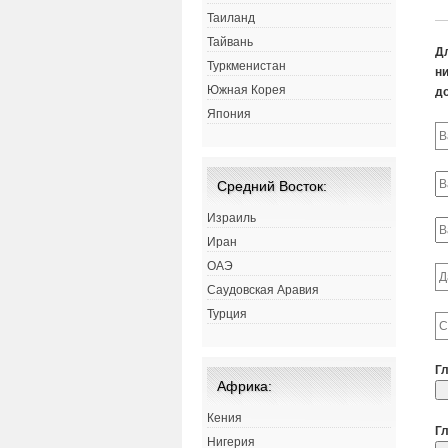
Таиланд
Тайвань
Д
Туркменистан
ни
Южная Корея
д
Япония
Средний Восток:
Израиль
Иран
ОАЭ
Саудовская Аравия
Турция
Г
Африка:
Кения
Г
Нигерия