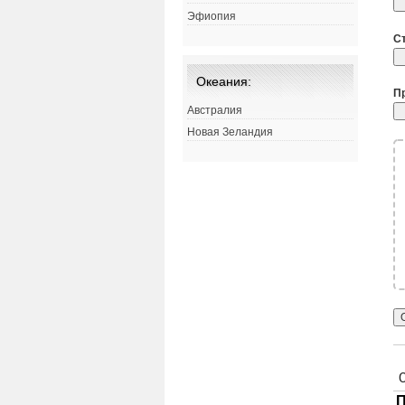
Эфиопия
С
Океания:
П
Австралия
Новая Зеландия