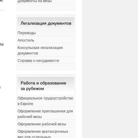
н.
Документы на визы
Легализация документов
Переводы
Апостиль
ru
Консульская легализация
документов
Справка о несудимости
Работа и образование
й
за рубежом
Официальное трудоустройство
в Европе
Оформление приглашения для
рабочей визы
Оформление рабочей визы
Оформление краткосрочных
виз для отдельных