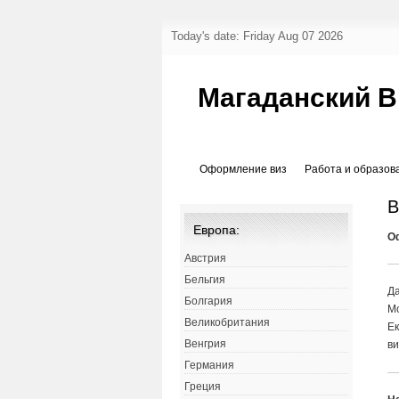
Today's date: Friday Aug 07 2026
Магаданский В
Оформление виз
Работа и образов
В
Европа:
О
Австрия
Бельгия
Да
Болгария
Мо
Великобритания
Е
Венгрия
ви
Германия
Греция