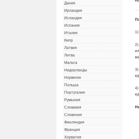
Н
Дания
Ирландия
Исландия
П
Испания
1)
Италия
Кипр
2)
Латвия
ил
Литва
ва
Мальта
3)
Нидерланды
ку
Норвегия
Польша
4)
Португалия
ку
Румыния
Н
Словакия
Словения
Финляндия
Франция
Хорватия