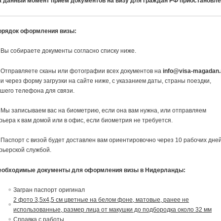
а данный момент прием документов на визу для граждан РФ приостановле
орядок оформления визы:
 Вы собираете документы согласно списку ниже.
 Отправляете сканы или фотографии всех документов на
info@visa-magadan.
и через форму загрузки на сайте ниже, с указанием даты, страны поездки,
шего телефона для связи.
 Мы записываем вас на биометрию, если она вам нужна, или отправляем
рьера к вам домой или в офис, если биометрия не требуется.
 Паспорт с визой будет доставлен вам ориентировочно через 10 рабочих дне
рьерской службой.
еобходимые документы для оформления визы в Нидерланды:
Загран паспорт оригинал
2 фото 3,5х4,5 см цветные на белом фоне, матовые, ранее не
использованные, размер лица от макушки до подбородка около 32 мм
Справка с работы