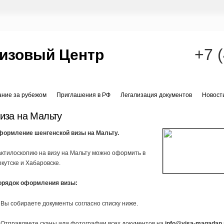
+7 
изовый Центр
ание за рубежом
Приглашения в РФ
Легализация документов
Новост
иза на Мальту
формление шенгенской визы на Мальту.
ктилоскопию на визу на Мальту можно оформить в
кутске и Хабаровске.
орядок оформления визы:
 Вы собираете документы согласно списку ниже.
 Отправляете сканы или фотографии всех документов на
info@visa-magadan.