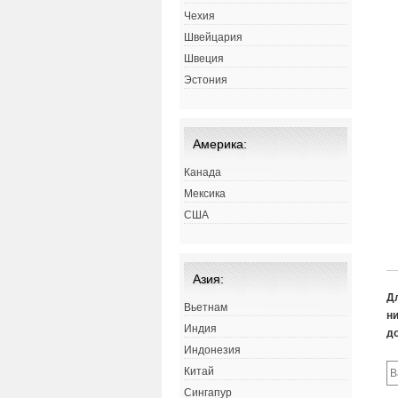
Чехия
Швейцария
Швеция
Эстония
Америка:
Канада
Мексика
США
Азия:
Д
Вьетнам
ни
Индия
д
Индонезия
Китай
Сингапур