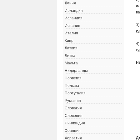
Дания
ил
Ирландия
ва
Исландия
3)
Испания
ку
Италия
Кипр
4)
Латвия
ку
Литва
Н
Мальта
Нидерланды
Норвегия
Польша
Португалия
Румыния
Словакия
Словения
Финляндия
Франция
Д
Хорватия