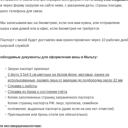
и через форму загрузки на сайте ниже, с указанием даты, страны поездки,
шего телефона для связи.
 Мы записываем вас на биометрию, если она вам нужна, или отправляем
рьера к вам домой или в офис, если биометрия не требуется.
 Паспорт с визой будет доставлен вам ориентировочно через 10 рабочих дне
рьерской службой.
еобходимые документы для оформления визы в Мальту:
Загран паспорт оригинал
2 фото 3,5х4,5 см цветные на белом фоне, матовые, ранее не
использованные, размер лица от макушки до подбородка около 32 мм
Справка с работы
Справка из банка о состоянии счёта
Копии заполненных страниц заграничного паспорта
Копия страниц паспорта РФ: лицо, прописка, семейное
положение,
в
ыданные паспорта (даже если на них нет отметок!).
Приглашение или бронь отеля (не обязательно).
ля несовершеннолетних: