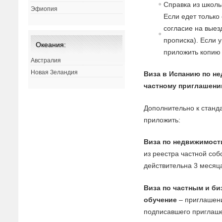
Спра
в
ка из школы
Эфиопия
Если едет только
согласие
на
в
ыез
прописка). Если 
Океания:
приложить копию 
Австралия
Новая Зеландия
Виза в Испанию по н
частному приглашени
Дополнительно к станд
приложить:
Виза по недвижимост
из реестра частной соб
действительна 3 месяц
Виза по частным и би
обучение
– приглашени
подписавшего приглаш