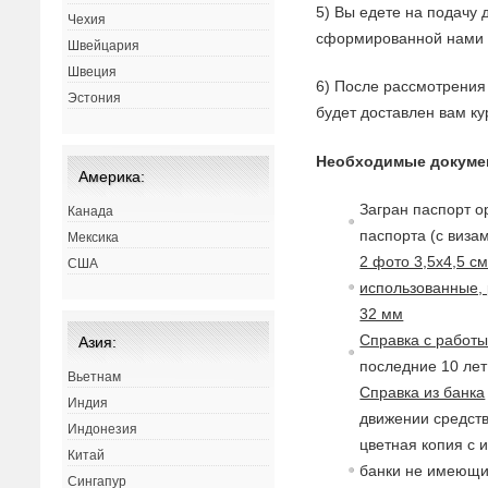
5) Вы едете на подачу 
Чехия
сформированной нами 
Швейцария
Швеция
6) После рассмотрения 
Эстония
будет доставлен вам ку
Необходимые докуме
Америка:
Загран паспорт о
Канада
паспорта (с виза
Мексика
2 фото 3,5х4,5 с
США
использованные, 
32 мм
Справка с работ
Азия:
последние 10 лет 
Вьетнам
Справка из банка
Индия
движении средств
Индонезия
цветная копия с 
Китай
банки не имеющие
Сингапур