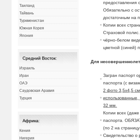
предоставления о
Таиланд
Обязательно с ос
Тайвань
достаточным на п
Туркменистан
Копии всех стран
Южная Корея
Страховой полис.
Япония
чёрно-белом виде
цветной (синей) 
Средний Восток:
Для несовершеннолет
Израиль
Загран паспорт о
Иран
паспорта (с
в
изам
ОАЭ
2 фото 3,5х4,5 с
Саудовская Аравия
использованные, 
Турция
32 мм.
Копии всех (даже
паспорта. ОБЯЗА
Африка:
(по 2 на страницу
Кения
Св
идетельст
в
о о
Нигерия