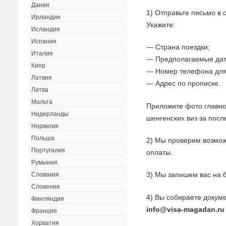
Дания
1) Отправьте письмо в
Ирландия
Укажите:
Исландия
Испания
— Страна поездки;
Италия
— Предполагаемые дат
Кипр
— Номер телефона для
Латвия
— Адрес по прописке.
Литва
Мальта
Приложите фото главно
Нидерланды
шенгенских виз за посл
Норвегия
Польша
2) Мы проверим возмож
Португалия
оплаты.
Румыния
3) Мы запишем вас на 
Словакия
Словения
4) Вы собираете докуме
Финляндия
info@visa-magadan.ru
Франция
Хорватия