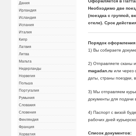
Оформляется в Паттай
Дания
Необходимо две поез
Ирландия
(поездка с группой, 
Исландия
отеле). Срок действи
Испания
Италия
Кипр
Порядок оформления
Латвия
1) Вы собираете докуме
Литва
Мальта
2) Отправляете сканы 
Нидерланды
magadan.ru
или через 
Норвегия
даты, страны поездки, 
Польша
Португалия
3) Мы отправляем курь
Румыния
документы для подачи в
Словакия
4) Паспорт с визой буд
Словения
рабочих дней курьерск
Финляндия
Франция
Список документов:
Хорватия