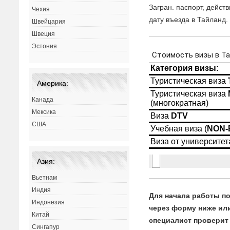
Загран. паспорт, дейст
Чехия
дату въезда в Тайланд.
Швейцария
Швеция
Эстония
Америка:
Канада
Мексика
США
Азия:
Вьетнам
Индия
Для начала работы по
Индонезия
через форму ниже или
Китай
специалист проверит 
Сингапур