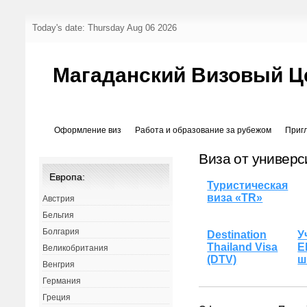
Today's date: Thursday Aug 06 2026
Магаданский Визовый Ц
Оформление виз
Работа и образование за рубежом
Приг
Виза от универс
Европа:
Туристическая
виза «TR»
Австрия
Бельгия
Болгария
Destination
У
Thailand Visa
E
Великобритания
(DTV)
ш
Венгрия
Германия
Греция