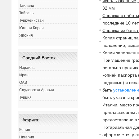
использованные, 
Таиланд
32 мм
Тайвань
Справка с работ
Туркменистан
последние 10 лет 
Южная Корея
Справка из банка
Япония
Копия страниц па
положение, выдан
Копии заполненны
Средний Восток:
Приглашение
гра
легально прожи
в
Израиль
копией паспорта
Иран
подписью) и
в
ид
ОАЭ
быть
устано
в
ленн
Саудовская Аравия
быть указаны сро
Турция
Италии, место п
приглашающим л
предоста
в
лено
в
Африка:
Нотариаль
на
я до
Кения
оформляется у л
Нигерия