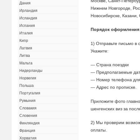
Москве, Санкт-Петербур
Дания
Нижнем Новгороде, Рос
Ирландия
Новосибирске, Казани, 
Исландия
Испания
Порядок оформления
Италия
Кипр
1) Отправьте письмо в
Латвия
Укажите:
Литва
Мальта
— Страна поездки
Нидерланды
— Предполагаемые дат
Норвегия
— Номер телефона для
Польша
— Адрес по прописке.
Португалия
Румыния
Приложите фото главно
Словакия
шенгенских виз за посл
Словения
2) Мы проверим возмож
Финляндия
оплаты.
Франция
Хорватия