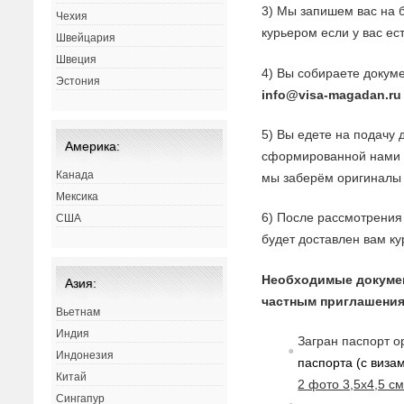
3) Мы запишем вас на 
Чехия
курьером если у вас ес
Швейцария
Швеция
4) Вы собираете докуме
Эстония
info@visa-magadan.ru
5) Вы едете на подачу 
Америка:
сформированной нами з
Канада
мы заберём оригиналы 
Мексика
6) После рассмотрения 
США
будет доставлен вам ку
Необходимые докуме
Азия:
частным приглашения
Вьетнам
Индия
Загран паспорт о
Индонезия
паспорта (с
в
изам
Китай
2 фото 3,5х4,5 с
Сингапур